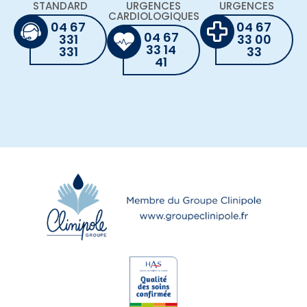
STANDARD
URGENCES
URGENCES
CARDIOLOGIQUES
04 67
04 67
04 67
331
33 00
33 14
331
33
41