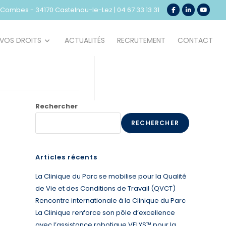
e Combes - 34170 Castelnau-le-Lez
|
04 67 33 13 31
VOS DROITS
ACTUALITÉS
RECRUTEMENT
CONTACT
Rechercher
RECHERCHER
Articles récents
La Clinique du Parc se mobilise pour la Qualité
de Vie et des Conditions de Travail (QVCT)
Rencontre internationale à la Clinique du Parc
La Clinique renforce son pôle d’excellence
avec l’assistance robotique VELYS™ pour la