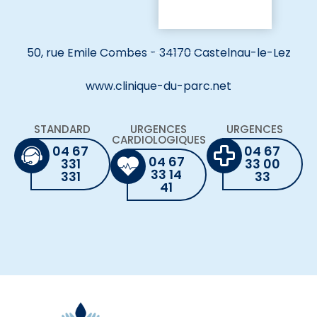
50, rue Emile Combes - 34170 Castelnau-le-Lez
www.clinique-du-parc.net
STANDARD
URGENCES
URGENCES
CARDIOLOGIQUES
04 67
04 67
04 67
331
33 00
33 14
331
33
41