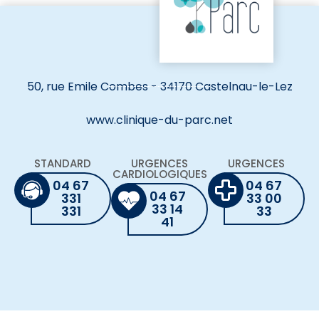
50, rue Emile Combes - 34170 Castelnau-le-Lez
www.clinique-du-parc.net
STANDARD
URGENCES
URGENCES
CARDIOLOGIQUES
04 67
04 67
04 67
331
33 00
33 14
331
33
41