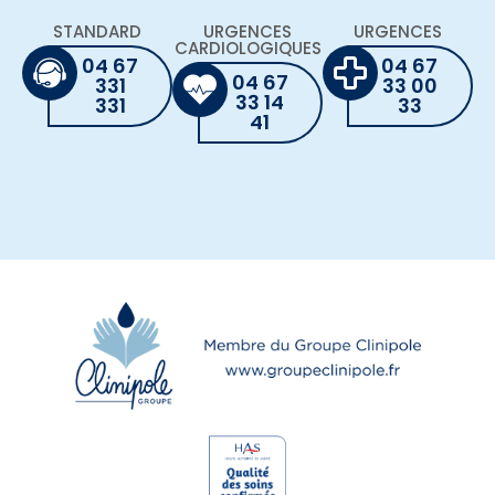
STANDARD
URGENCES
URGENCES
CARDIOLOGIQUES
04 67
04 67
04 67
331
33 00
33 14
331
33
41