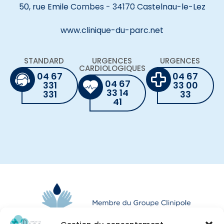
50, rue Emile Combes - 34170 Castelnau-le-Lez
www.clinique-du-parc.net
STANDARD
URGENCES
URGENCES
CARDIOLOGIQUES
04 67
04 67
04 67
331
33 00
33 14
331
33
41