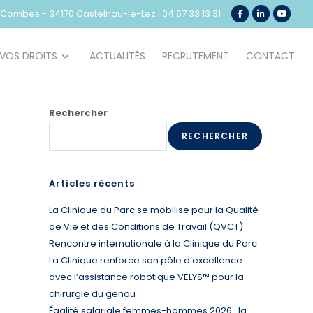
e Combes - 34170 Castelnau-le-Lez
|
04 67 33 13 31
VOS DROITS
ACTUALITÉS
RECRUTEMENT
CONTACT
Rechercher
RECHERCHER
Articles récents
La Clinique du Parc se mobilise pour la Qualité
de Vie et des Conditions de Travail (QVCT)
Rencontre internationale à la Clinique du Parc
La Clinique renforce son pôle d’excellence
avec l’assistance robotique VELYS™ pour la
chirurgie du genou
Égalité salariale femmes-hommes 2026 : la