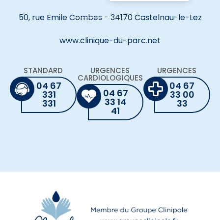
50, rue Emile Combes - 34170 Castelnau-le-Lez
www.clinique-du-parc.net
STANDARD
URGENCES
URGENCES
CARDIOLOGIQUES
04 67
04 67
04 67
331
33 00
33 14
331
33
41